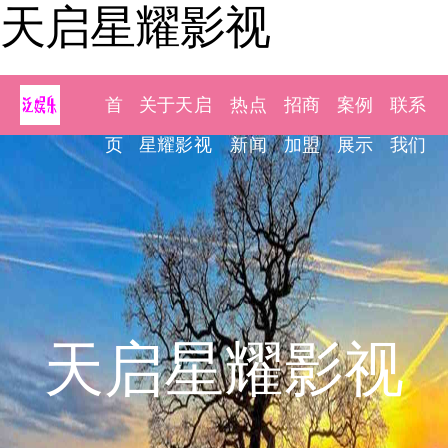
天启星耀影视
首
关于天启
热点
招商
案例
联系
页
星耀影视
新闻
加盟
展示
我们
天启星耀影视